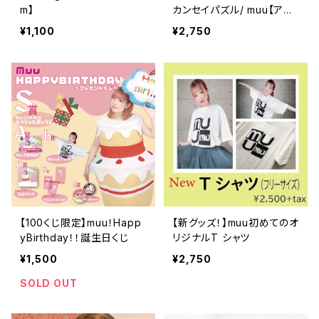
m】
カンセイパズル/ muu【アル
バム】
¥1,100
¥2,750
【100くじ限定】muu！Happ
【新グッズ！】muu初めてのオ
yBirthday！！誕生日くじ
リジナルT シャツ
¥1,500
¥2,750
SOLD OUT