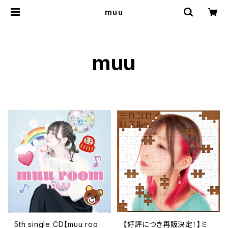
muu
muu
5th single CD【muu roo
【好評につき再販決定！】ミ